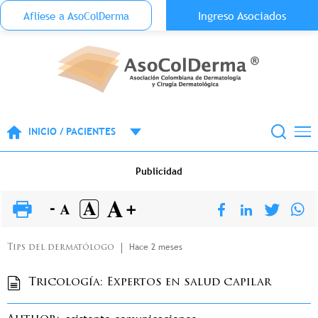
Menu Top Anónimo
Ingreso Asociados
Aflíese a AsoColDerma
Pasar al contenido principal
INICIO / PACIENTES
Publicidad
Hace 2 meses
Tips del dermatólogo
Tricología: Expertos en salud capilar