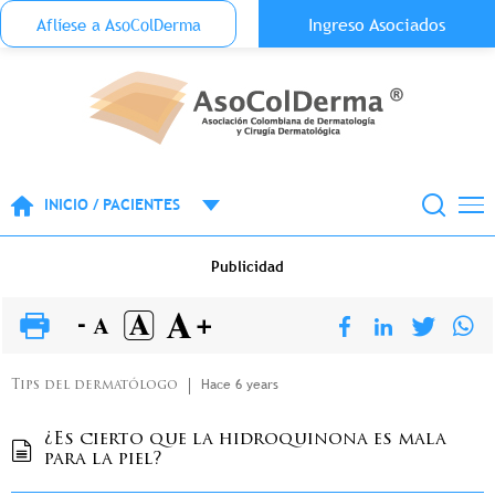
Menu Top Anónimo
Ingreso Asociados
Aflíese a AsoColDerma
Pasar al contenido principal
INICIO / PACIENTES
Publicidad
Hace 6 years
Tips del dermatólogo
¿Es cierto que la hidroquinona es mala
para la piel?