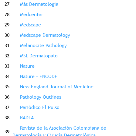
27
Más Dermatología
28
Medcenter
29
Medscape
30
Medscape Dermatology
31
Melanocite Pathology
32
MSL Dermatopato
33
Nature
34
Nature - ENCODE
35
New England Journal of Medicine
36
Pathology Outlines
37
Periódico El Pulso
38
RADLA
Revista de la Asociación Colombiana de
39
Dermatología y Cirugía Dermatológica