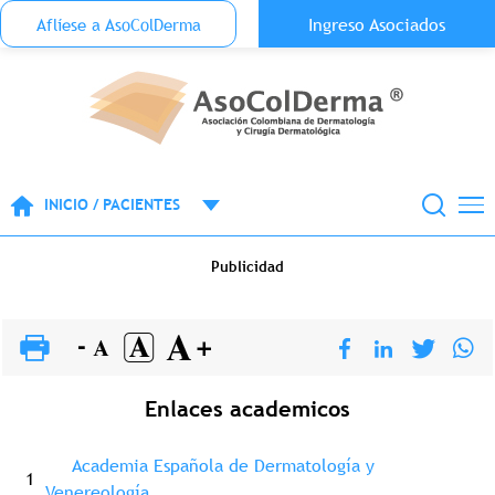
Menu Top Anónimo
Ingreso Asociados
Aflíese a AsoColDerma
Pasar al contenido principal
INICIO / PACIENTES
Publicidad
Enlaces academicos
Academia Española de Dermatología y
1
Venereología